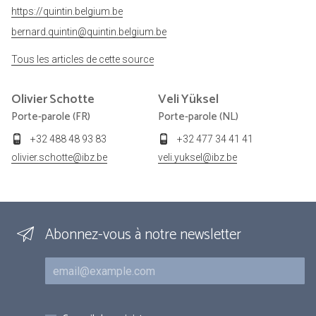
https://quintin.belgium.be
bernard.quintin@quintin.belgium.be
Tous les articles de cette source
Olivier
Schotte
Veli
Yüksel
Porte-parole (FR)
Porte-parole (NL)
+32 488 48 93 83
+32 477 34 41 41
olivier.schotte@ibz.be
veli.yuksel@ibz.be
Abonnez-vous à notre newsletter
Courriel
Inscriptions