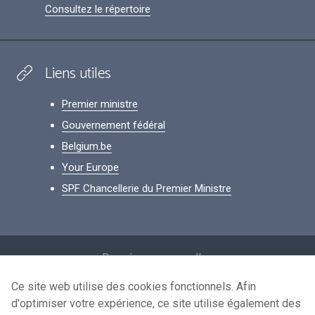
Consultez le répertoire
Liens utiles
Premier ministre
Gouvernement fédéral
Belgium.be
Your Europe
SPF Chancellerie du Premier Ministre
Footer
Données personnelles
Conditions de réutilisation
Ce site web utilise des cookies fonctionnels. Afin
d'optimiser votre expérience, ce site utilise également des
Contactez-nous