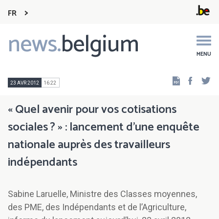
FR
news.
belgium
Main
navigation
MENU
Faceb
Tw
23 AVR 2012
16:22
« Quel avenir pour vos cotisations
sociales ? » : lancement d’une enquête
nationale auprès des travailleurs
indépendants
Sabine Laruelle, Ministre des Classes moyennes,
des PME, des Indépendants et de l’Agriculture,