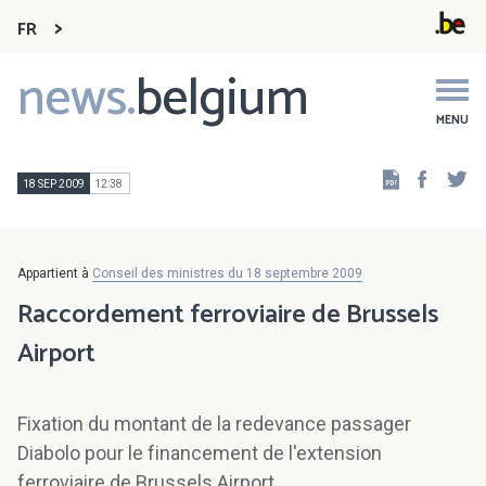
FR
news.
belgium
Main
navigation
MENU
Faceb
Tw
18 SEP 2009
12:38
Appartient à
Conseil des ministres du 18 septembre 2009
Raccordement ferroviaire de Brussels
Airport
Fixation du montant de la redevance passager
Diabolo pour le financement de l'extension
ferroviaire de Brussels Airport