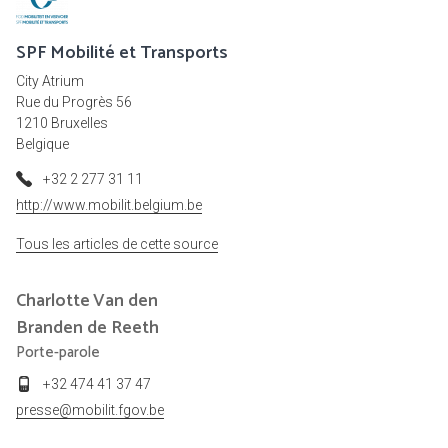
SPF Mobilité et Transports
City Atrium
Rue du Progrès 56
1210 Bruxelles
Belgique
+32 2 277 31 11
http://www.mobilit.belgium.be
Tous les articles de cette source
Charlotte
Van den
Branden de Reeth
Porte-parole
+32 474 41 37 47
presse@mobilit.fgov.be