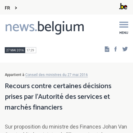
FR
news.
belgium
Main
navigation
MENU
Faceb
Tw
27 MAI 2016
17:29
Appartient à
Conseil des ministres du 27 mai 2016
Recours contre certaines décisions
prises par l'Autorité des services et
marchés financiers
Sur proposition du ministre des Finances Johan Van