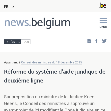
FR
news.
belgium
Main
navigation
MENU
Faceb
Tw
17 DÉC 2015
10:00
Appartient à
Conseil des ministres du 18 décembre 2015
Réforme du système d’aide juridique de
deuxième ligne
Sur proposition du ministre de la Justice Koen
Geens, le Conseil des ministres a approuvé un
avant-projet de loi modifiant le Code judiciaire en ce