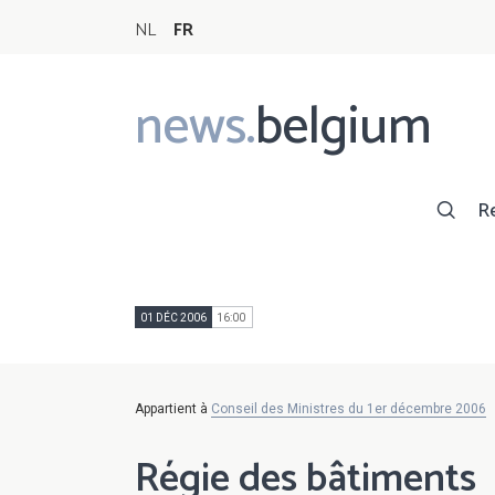
NL
FR
news.
belgium
Main
navigation
R
01 DÉC 2006
16:00
Appartient à
Conseil des Ministres du 1er décembre 2006
Régie des bâtiments