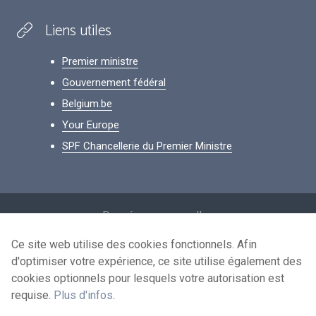
Liens utiles
Premier ministre
Gouvernement fédéral
Belgium.be
Your Europe
SPF Chancellerie du Premier Ministre
Footer
Données personnelles
Conditions de réutilisation
Ce site web utilise des cookies fonctionnels. Afin
d'optimiser votre expérience, ce site utilise également des
Contactez-nous
cookies optionnels pour lesquels votre autorisation est
Accessibilité
requise.
Plus d'infos
.