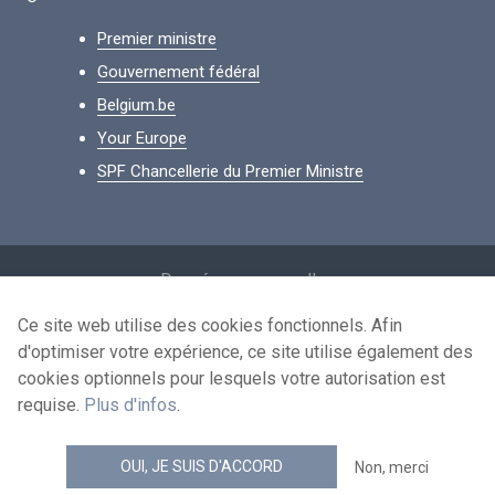
Premier ministre
Gouvernement fédéral
Belgium.be
Your Europe
SPF Chancellerie du Premier Ministre
Footer
Données personnelles
Conditions de réutilisation
Ce site web utilise des cookies fonctionnels. Afin
d'optimiser votre expérience, ce site utilise également des
Contactez-nous
cookies optionnels pour lesquels votre autorisation est
Accessibilité
requise.
Plus d'infos
.
news.belgium flux RSS
OUI, JE SUIS D'ACCORD
Non, merci
© 2026 - news.belgium.be