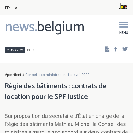
FR
news.
belgium
Main
navigation
MENU
Faceb
Tw
01 AVR 2022
18:07
Appartient à
Conseil des ministres du 1er avril 2022
Régie des bâtiments : contrats de
location pour le SPF Justice
Sur proposition du secrétaire d’État en charge de la
Régie des bâtiments Mathieu Michel, le Conseil des
ministres a marqué son accord sur deux contrats de