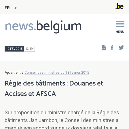
FR
news.
belgium
Main
navigation
MENU
Faceb
Tw
12 FÉV 2015
13:49
Appartient à
Conseil des ministres du 13 février 2015
Régie des bâtiments : Douanes et
Accises et AFSCA
Sur proposition du ministre chargé de la Régie des
bâtiments Jan Jambon, le Conseil des ministres a
marqué son accord sur deux dossiers relatifs à la