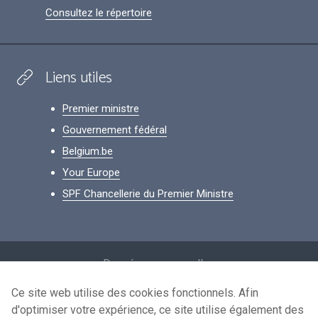
Consultez le répertoire
Liens utiles
Premier ministre
Gouvernement fédéral
Belgium.be
Your Europe
SPF Chancellerie du Premier Ministre
Footer
Données personnelles
Conditions de réutilisation
Ce site web utilise des cookies fonctionnels. Afin
d'optimiser votre expérience, ce site utilise également des
Contactez-nous