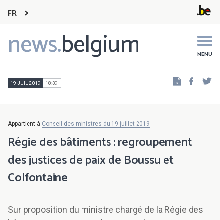
FR
news.
belgium
Main
navigation
MENU
Faceb
Tw
19 JUIL 2019
18:39
Appartient à
Conseil des ministres du 19 juillet 2019
Régie des bâtiments : regroupement
des justices de paix de Boussu et
Colfontaine
Sur proposition du ministre chargé de la Régie des