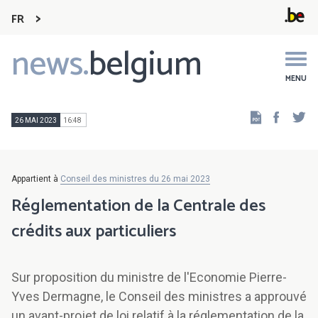
FR
news.
belgium
Main
navigation
MENU
Faceb
Tw
26 MAI 2023
16:48
Appartient à
Conseil des ministres du 26 mai 2023
Réglementation de la Centrale des
crédits aux particuliers
Sur proposition du ministre de l'Economie Pierre-
Yves Dermagne, le Conseil des ministres a approuvé
un avant-projet de loi relatif à la réglementation de la