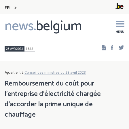
FR
news.
belgium
Main
navigation
MENU
Faceb
Tw
28 AVR 2023
16:42
Appartient à
Conseil des ministres du 28 avril 2023
Remboursement du coût pour
l'entreprise d'électricité chargée
d'accorder la prime unique de
chauffage