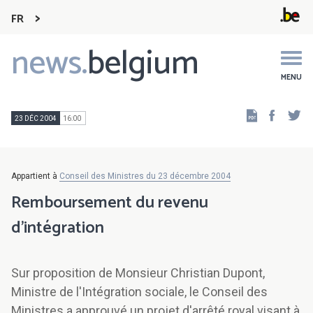
FR
news.
belgium
Main
navigation
MENU
Faceb
Tw
23 DÉC 2004
16:00
Appartient à
Conseil des Ministres du 23 décembre 2004
Remboursement du revenu
d'intégration
Sur proposition de Monsieur Christian Dupont,
Ministre de l'Intégration sociale, le Conseil des
Ministres a approuvé un projet d'arrêté royal visant à