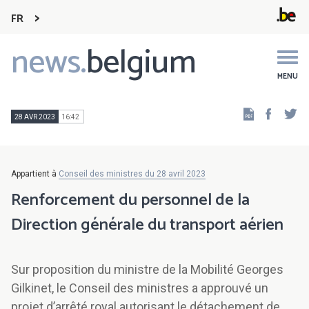
FR
news.
belgium
Main
navigation
MENU
Faceb
Tw
28 AVR 2023
16:42
Appartient à
Conseil des ministres du 28 avril 2023
Renforcement du personnel de la
Direction générale du transport aérien
Sur proposition du ministre de la Mobilité Georges
Gilkinet, le Conseil des ministres a approuvé un
projet d’arrêté royal autorisant le détachement de