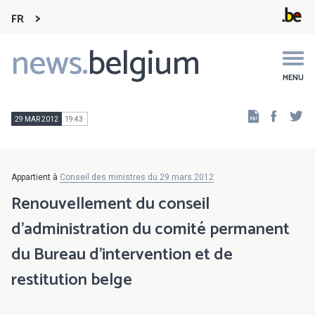
FR
news.
belgium
Main
navigation
MENU
Faceb
Tw
29 MAR 2012
19:43
Appartient à
Conseil des ministres du 29 mars 2012
Renouvellement du conseil
d'administration du comité permanent
du Bureau d'intervention et de
restitution belge