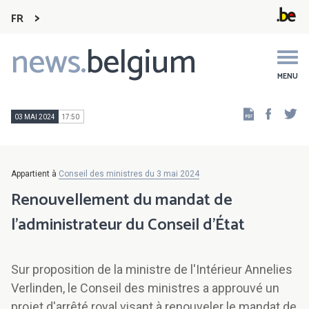
FR
news.
belgium
Main
navigation
MENU
Faceb
Tw
03 MAI 2024
17:50
Appartient à
Conseil des ministres du 3 mai 2024
Renouvellement du mandat de
l'administrateur du Conseil d'État
Sur proposition de la ministre de l'Intérieur Annelies
Verlinden, le Conseil des ministres a approuvé un
projet d'arrêté royal visant à renouveler le mandat de