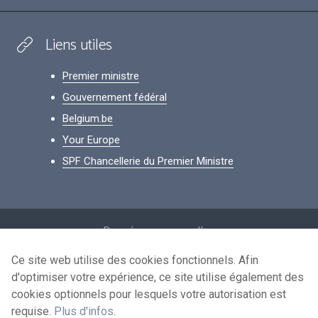
Liens utiles
Premier ministre
Gouvernement fédéral
Belgium.be
Your Europe
SPF Chancellerie du Premier Ministre
Footer
Données personnelles
Conditions de réutilisation
Ce site web utilise des cookies fonctionnels. Afin
d'optimiser votre expérience, ce site utilise également des
Contactez-nous
cookies optionnels pour lesquels votre autorisation est
Accessibilité
requise.
Plus d'infos
.