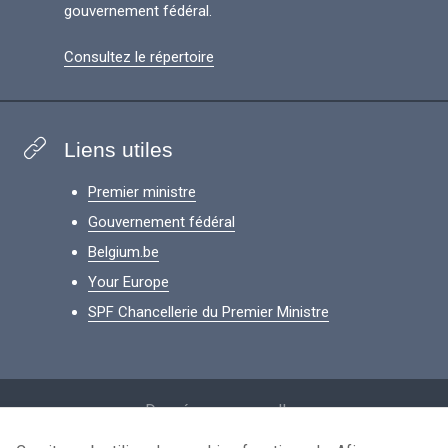
gouvernement fédéral.
Consultez le répertoire
Liens utiles
Premier ministre
Gouvernement fédéral
Belgium.be
Your Europe
SPF Chancellerie du Premier Ministre
Footer
Données personnelles
Conditions de réutilisation