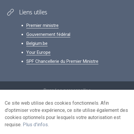
Liens utiles
Premier ministre
Gouvernement fédéral
Belgium.be
Your Europe
SPF Chancellerie du Premier Ministre
Footer
Données personnelles
Conditions de réutilisation
Ce site web utilise des cookies fonctionnels. Afin
d'optimiser votre expérience, ce site utilise également des
Contactez-nous
cookies optionnels pour lesquels votre autorisation est
Accessibilité
requise.
Plus d'infos
.