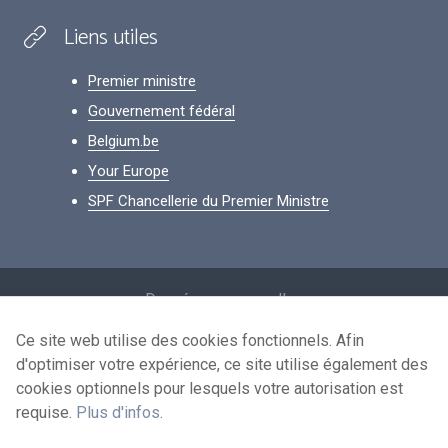
Liens utiles
Premier ministre
Gouvernement fédéral
Belgium.be
Your Europe
SPF Chancellerie du Premier Ministre
Footer
Données personnelles
Conditions de réutilisation
Ce site web utilise des cookies fonctionnels. Afin
d'optimiser votre expérience, ce site utilise également des
Contactez-nous
cookies optionnels pour lesquels votre autorisation est
Accessibilité
requise.
Plus d'infos
.