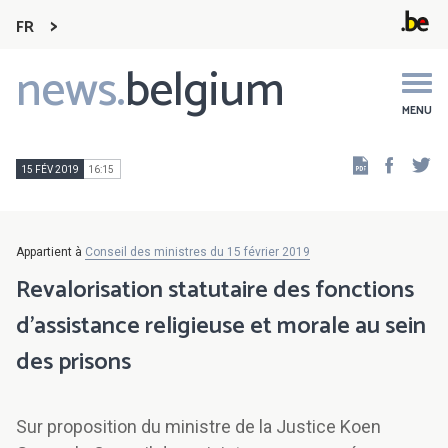
FR
news.
belgium
Main
navigation
MENU
Faceb
Tw
15 FÉV 2019
16:15
Appartient à
Conseil des ministres du 15 février 2019
Revalorisation statutaire des fonctions
d'assistance religieuse et morale au sein
des prisons
Sur proposition du ministre de la Justice Koen