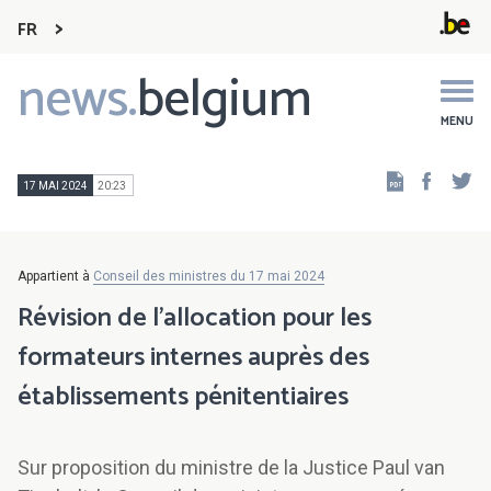
FR
news.
belgium
Main
navigation
MENU
Faceb
Tw
17 MAI 2024
20:23
Appartient à
Conseil des ministres du 17 mai 2024
Révision de l'allocation pour les
formateurs internes auprès des
établissements pénitentiaires
Sur proposition du ministre de la Justice Paul van