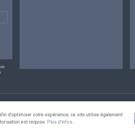
sée
u
rsonnelles
Conditions de réutilisation
Contactez-nous
A
fin d'optimiser votre expérience, ce site utilise également
torisation est requise.
Plus d'infos
.