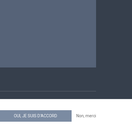
ccessibilité
OUI, JE SUIS D'ACCORD
Non, merci
news.belgium flux RSS