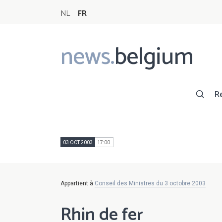
NL
FR
news.
belgium
Main
navigation
R
03 OCT 2003
17:00
Appartient à
Conseil des Ministres du 3 octobre 2003
Rhin de fer