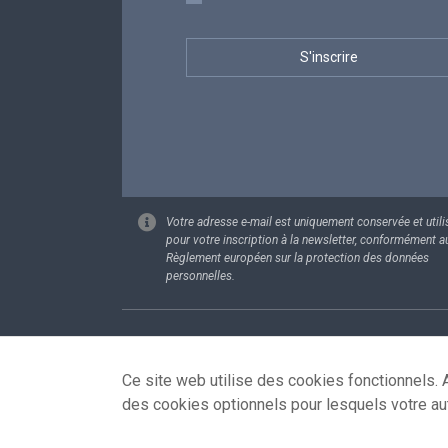
Votre adresse e-mail est uniquement conservée et utili
pour votre inscription à la newsletter, conformément a
Règlement européen sur la protection des données
personnelles.
Footer
Données pe
Ce site web utilise des cookies fonctionnels. A
des cookies optionnels pour lesquels votre au
© 2026 - news.belgium.be