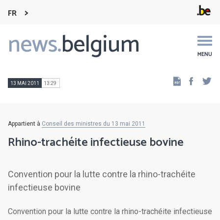
FR
news.
belgium
Main
navigation
MENU
Faceb
Tw
13 MAI 2011
13:29
Appartient à
Conseil des ministres du 13 mai 2011
Rhino-trachéite infectieuse bovine
Convention pour la lutte contre la rhino-trachéite
infectieuse bovine
Convention pour la lutte contre la rhino-trachéite infectieuse