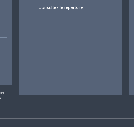
Consultez le répertoire
sée
u
rsonnelles
Conditions de réutilisation
Contactez-nous
A