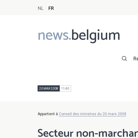
NL
FR
news.
belgium
Main
navigation
R
20 MAR 2008
11:40
Appartient à
Conseil des ministres du 20 mars 2008
Secteur non-marcha