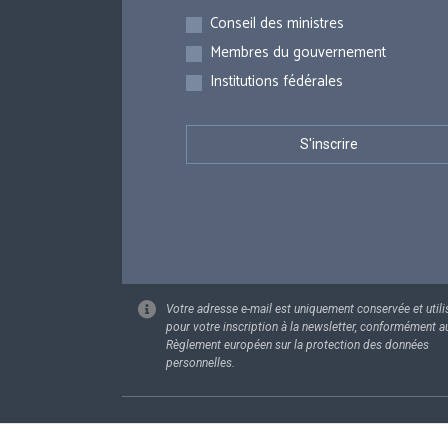
Inscriptions
Conseil des ministres
Membres du gouvernement
Institutions fédérales
Votre adresse e-mail est uniquement conservée et utili
pour votre inscription à la newsletter, conformément a
Règlement européen sur la protection des données
personnelles.
Footer
Données pe