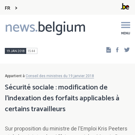
FR
news.
belgium
Main
navigation
MENU
Faceb
Tw
19 JAN 2018
15:44
Appartient à
Conseil des ministres du 19 janvier 2018
Sécurité sociale : modification de
l'indexation des forfaits applicables à
certains travailleurs
Sur proposition du ministre de l'Emploi Kris Peeters