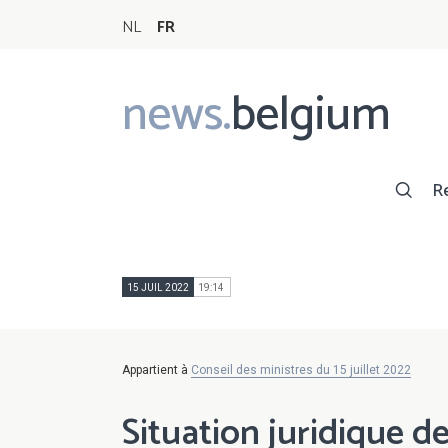
NL
FR
news.
belgium
Main
navigation
R
15 JUIL 2022
19:14
Appartient à
Conseil des ministres du 15 juillet 2022
Situation juridique d