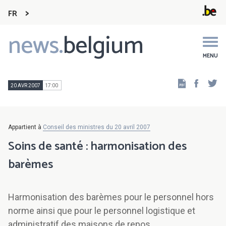
FR
news.
belgium
Main
navigation
MENU
Faceb
Tw
20 AVR 2007
17:00
Appartient à
Conseil des ministres du 20 avril 2007
Soins de santé : harmonisation des
barèmes
Harmonisation des barèmes pour le personnel hors
norme ainsi que pour le personnel logistique et
administratif des maisons de repos.