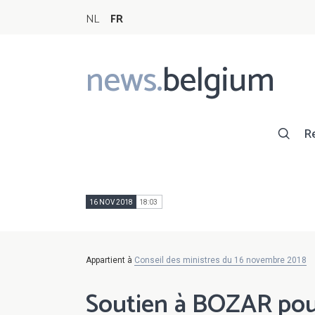
NL
FR
news.
belgium
Main
navigation
R
16 NOV 2018
18:03
Appartient à
Conseil des ministres du 16 novembre 2018
Soutien à BOZAR pour