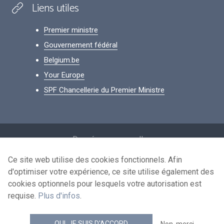
Liens utiles
Premier ministre
Gouvernement fédéral
Belgium.be
Your Europe
SPF Chancellerie du Premier Ministre
Footer
Données personnelles
Conditions de réutilisation
Ce site web utilise des cookies fonctionnels. Afin
d'optimiser votre expérience, ce site utilise également des
Contactez-nous
cookies optionnels pour lesquels votre autorisation est
Accessibilité
requise.
Plus d'infos
.
news.belgium flux RSS
OUI, JE SUIS D'ACCORD
Non, merci