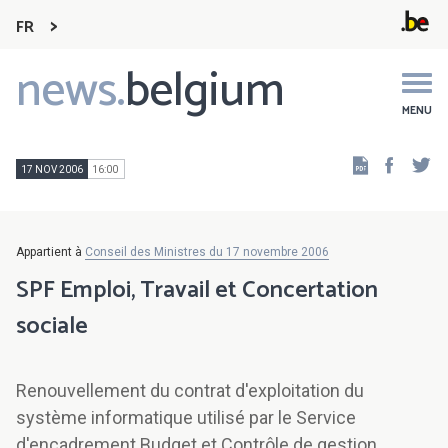
FR
news.
belgium
Main
navigation
MENU
Faceb
Tw
17 NOV 2006
16:00
Appartient à
Conseil des Ministres du 17 novembre 2006
SPF Emploi, Travail et Concertation
sociale
Renouvellement du contrat d'exploitation du
système informatique utilisé par le Service
d'encadrement Budget et Contrôle de gestion