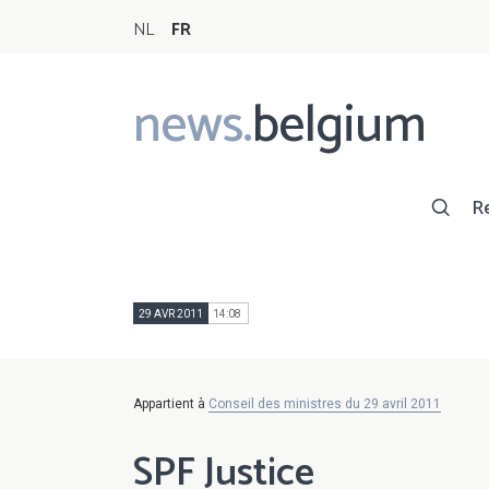
NL
FR
news.
belgium
Main
navigation
R
29 AVR 2011
14:08
Appartient à
Conseil des ministres du 29 avril 2011
SPF Justice