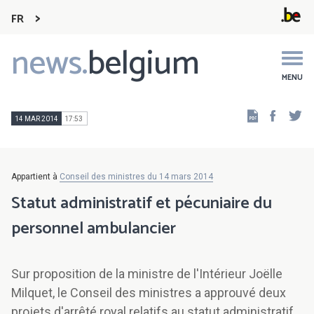
FR
news.
belgium
Main
navigation
MENU
Faceb
Tw
14 MAR 2014
17:53
Appartient à
Conseil des ministres du 14 mars 2014
Statut administratif et pécuniaire du
personnel ambulancier
Sur proposition de la ministre de l'Intérieur Joëlle
Milquet, le Conseil des ministres a approuvé deux
projets d'arrêté royal relatifs au statut administratif