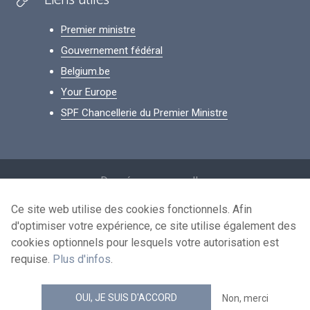
Liens utiles
Premier ministre
Gouvernement fédéral
Belgium.be
Your Europe
SPF Chancellerie du Premier Ministre
Footer
Données personnelles
Conditions de réutilisation
Ce site web utilise des cookies fonctionnels. Afin
d'optimiser votre expérience, ce site utilise également des
Contactez-nous
cookies optionnels pour lesquels votre autorisation est
Accessibilité
requise.
Plus d'infos
.
news.belgium flux RSS
OUI, JE SUIS D'ACCORD
Non, merci