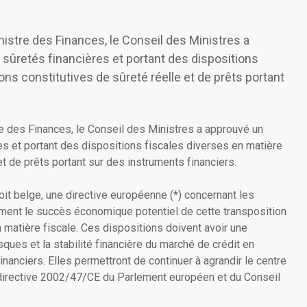
nistre des Finances, le Conseil des Ministres a
x sûretés financières et portant des dispositions
ns constitutives de sûreté réelle et de prêts portant
re des Finances, le Conseil des Ministres a approuvé un
ères et portant des dispositions fiscales diverses en matière
t de prêts portant sur des instruments financiers.
roit belge, une directive européenne (*) concernant les
lement le succès économique potentiel de cette transposition
atière fiscale. Ces dispositions doivent avoir une
isques et la stabilité financière du marché de crédit en
nanciers. Elles permettront de continuer à agrandir le centre
*) directive 2002/47/CE du Parlement européen et du Conseil