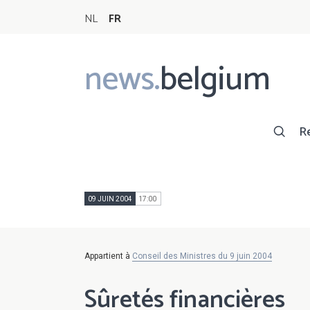
NL
FR
news.
belgium
Main
navigation
R
09 JUIN 2004
17:00
Appartient à
Conseil des Ministres du 9 juin 2004
Sûretés financières