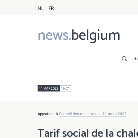
NL
FR
news.
belgium
Main
navigation
R
11 MAR 2022
16:07
Appartient à
Conseil des ministres du 11 mars 2022
Tarif social de la cha