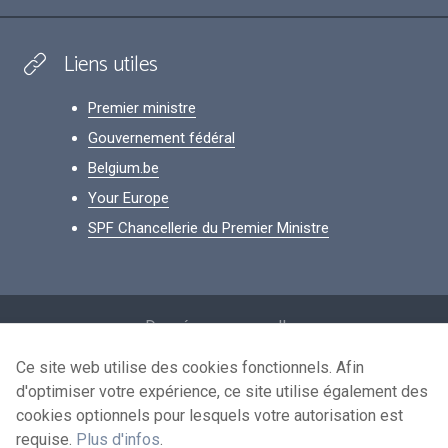
Liens utiles
Premier ministre
Gouvernement fédéral
Belgium.be
Your Europe
SPF Chancellerie du Premier Ministre
Footer
Données personnelles
Conditions de réutilisation
Ce site web utilise des cookies fonctionnels. Afin
d'optimiser votre expérience, ce site utilise également des
Contactez-nous
cookies optionnels pour lesquels votre autorisation est
Accessibilité
requise.
Plus d'infos
.