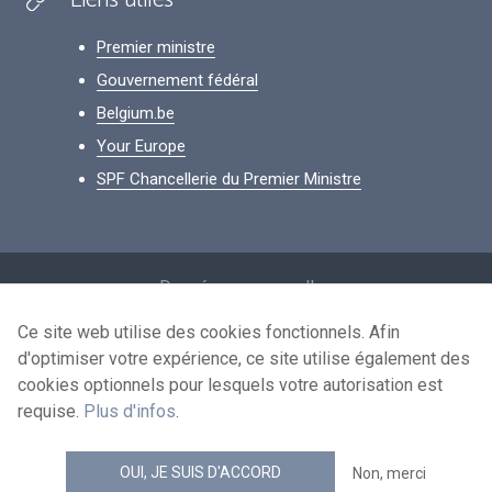
Liens utiles
Premier ministre
Gouvernement fédéral
Belgium.be
Your Europe
SPF Chancellerie du Premier Ministre
Footer
Données personnelles
Conditions de réutilisation
Ce site web utilise des cookies fonctionnels. Afin
d'optimiser votre expérience, ce site utilise également des
Contactez-nous
cookies optionnels pour lesquels votre autorisation est
Accessibilité
requise.
Plus d'infos
.
news.belgium flux RSS
OUI, JE SUIS D'ACCORD
Non, merci