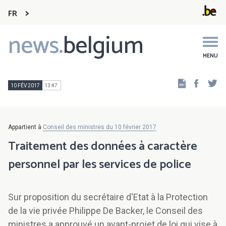
FR
news.
belgium
Main
navigation
MENU
Faceb
Tw
10 FÉV 2017
13:47
Appartient à
Conseil des ministres du 10 février 2017
Traitement des données à caractère
personnel par les services de police
Sur proposition du secrétaire d'Etat à la Protection
de la vie privée Philippe De Backer, le Conseil des
ministres a approuvé un avant-projet de loi qui vise à