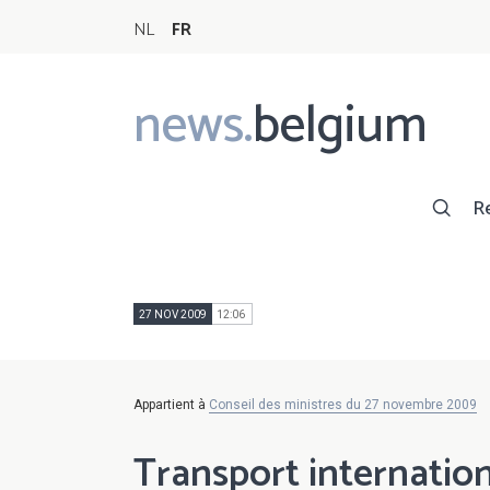
NL
FR
news.
belgium
Main
navigation
R
27 NOV 2009
12:06
Appartient à
Conseil des ministres du 27 novembre 2009
Transport internatio