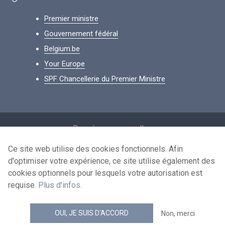
Premier ministre
Gouvernement fédéral
Belgium.be
Your Europe
SPF Chancellerie du Premier Ministre
Footer
Données personnelles
Conditions de réutilisation
Ce site web utilise des cookies fonctionnels. Afin
d'optimiser votre expérience, ce site utilise également des
Contactez-nous
cookies optionnels pour lesquels votre autorisation est
Accessibilité
requise.
Plus d'infos
.
news.belgium flux RSS
OUI, JE SUIS D'ACCORD
Non, merci