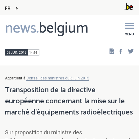
FR
news.
belgium
Main
navigation
MENU
Faceb
Tw
05 JUIN 2015
14:44
Appartient à
Conseil des ministres du 5 juin 2015
Transposition de la directive
européenne concernant la mise sur le
marché d'équipements radioélectriques
Sur proposition du ministre des