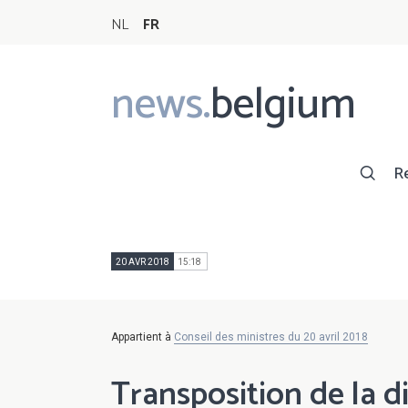
NL
FR
news.
belgium
Main
navigation
R
20 AVR 2018
15:18
Appartient à
Conseil des ministres du 20 avril 2018
Transposition de la d