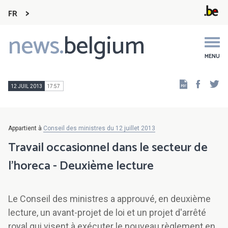
FR
news.
belgium
Main
navigation
MENU
Faceb
Tw
12 JUIL 2013
17:57
Appartient à
Conseil des ministres du 12 juillet 2013
Travail occasionnel dans le secteur de
l'horeca - Deuxième lecture
Le Conseil des ministres a approuvé, en deuxième
lecture, un avant-projet de loi et un projet d'arrêté
royal qui visent à exécuter le nouveau règlement en