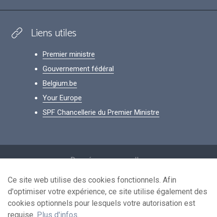
Liens utiles
Premier ministre
Gouvernement fédéral
Belgium.be
Your Europe
SPF Chancellerie du Premier Ministre
Footer
Données personnelles
Conditions de réutilisation
Ce site web utilise des cookies fonctionnels. Afin
d'optimiser votre expérience, ce site utilise également des
Contactez-nous
cookies optionnels pour lesquels votre autorisation est
Accessibilité
requise.
Plus d'infos
.