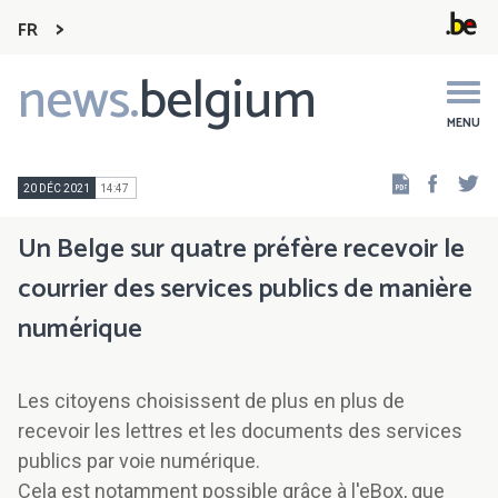
FR
news.
belgium
Main
navigation
MENU
Faceb
Tw
20 DÉC 2021
14:47
Un Belge sur quatre préfère recevoir le
courrier des services publics de manière
numérique
Les citoyens choisissent de plus en plus de
recevoir les lettres et les documents des services
publics par voie numérique.
Cela est notamment possible grâce à l'eBox, que