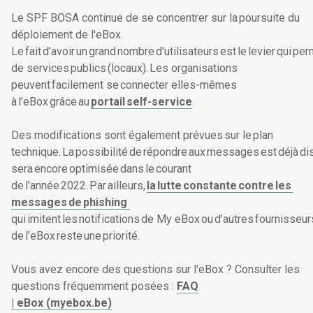
Le SPF BOSA continue de se concentrer sur la poursuite du
déploiement de l'eBox.
Le fait d’avoir un grand nombre d'utilisateurs est le levier qui per
de services publics (locaux). Les organisations
peuvent facilement se connecter elles-mêmes
à l’eBox grâce au
portail self-service
.
Des modifications sont également prévues sur le plan
technique. La possibilité de répondre aux messages est déjà di
sera encore optimisée dans le courant
de l'année 2022. Par ailleurs,
la lutte constante contre les
messages de phishing
qui imitent les notifications de My eBox ou d'autres fournisseur
de l’eBox reste une priorité.
Vous avez encore des questions sur l'eBox ? Consulter les
questions fréquemment posées :
FAQ
| eBox (myebox.be)