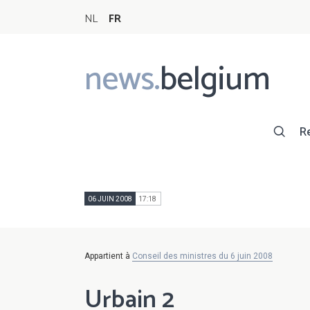
NL
FR
news.
belgium
Main
navigation
R
06 JUIN 2008
17:18
Appartient à
Conseil des ministres du 6 juin 2008
Urbain 2