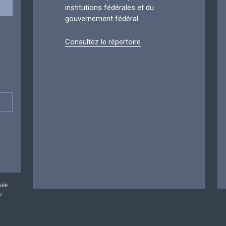
institutions fédérales et du
gouvernement fédéral.
Consultez le répertoire
sée
u