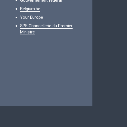
Gouvernement fédéral
Belgium.be
Your Europe
SPF Chancellerie du Premier
Ministre