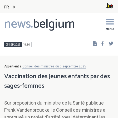
FR
news.
belgium
Main
navigation
MENU
Faceb
Tw
05 SEP 2025
18:10
Appartient à
Conseil des ministres du 5 septembre 2025
Vaccination des jeunes enfants par des
sages-femmes
Sur proposition du ministre de la Santé publique
Frank Vandenbroucke, le Conseil des ministres a
approuvé un projet d'arrêté royal déterminant les