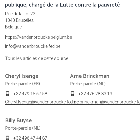
publique, chargé de la Lutte contre la pauvreté
Rue de la Loi 23
1040 Bruxelles
Belgique
https://vandenbroucke.belgium.be
info@vandenbroucke.fed.be
Tous les articles de cette source
Cheryl
Isenge
Arne
Brinckman
Porte-parole (FR)
Porte-parole (NL)
+32 479 15 67 58
+32 476 28 83 13
Cheryl.Isenge@vandenbroucke.fed.be
arne.brinckman@vandenbroucke.fe
Billy
Buyse
Porte-parole (NL)
+32 496 47 44 87