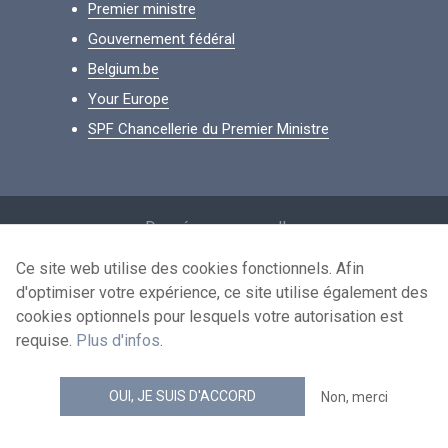
Premier ministre
Gouvernement fédéral
Belgium.be
Your Europe
SPF Chancellerie du Premier Ministre
Footer
Données personnelles
Conditions de réutilisation
Ce site web utilise des cookies fonctionnels. Afin
d'optimiser votre expérience, ce site utilise également des
Contactez-nous
cookies optionnels pour lesquels votre autorisation est
Accessibilité
requise.
Plus d'infos
.
news.belgium flux RSS
OUI, JE SUIS D'ACCORD
Non, merci
© 2026 - news.belgium.be