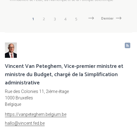
Pagination
Page
1
Page
2
Page
3
Page
4
Page
5
Page
Next
Dernière
Dernier
suivante
page
courante
Vincent Van Peteghem, Vice-premier ministre et
ministre du Budget, chargé de la Simplification
administrative
Rue des Colonies 11, 2ième étage
1000 Bruxelles
Belgique
https://vanpeteghem.belgium.be
hallo@vincent.fed.be