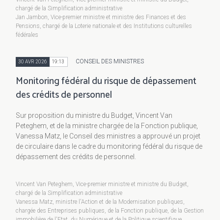
chargé de la Simplification administrative
Jan Jambon, Vice-premier ministre et ministre des Finances et des
Pensions, chargé de la Loterie nationale et des Institutions culturelles
fédérales
CONSEIL DES MINISTRES
30 AVR 2026
19:13
Monitoring fédéral du risque de dépassement
des crédits de personnel
Sur proposition du ministre du Budget, Vincent Van
Peteghem, et de la ministre chargée de la Fonction publique,
Vanessa Matz, le Conseil des ministres a approuvé un projet
de circulaire dans le cadre du monitoring fédéral du risque de
dépassement des crédits de personnel.
Vincent Van Peteghem, Vice-premier ministre et ministre du Budget,
chargé de la Simplification administrative
Vanessa Matz, ministre l'Action et de la Modernisation publiques,
chargée des Entreprises publiques, de la Fonction publique, de la Gestion
immobilière de l'Etat, du Numérique et de la Politique scientifique