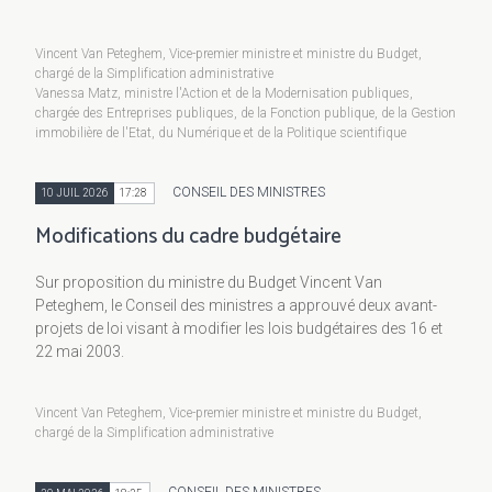
Vincent Van Peteghem, Vice-premier ministre et ministre du Budget,
chargé de la Simplification administrative
Vanessa Matz, ministre l'Action et de la Modernisation publiques,
chargée des Entreprises publiques, de la Fonction publique, de la Gestion
immobilière de l'Etat, du Numérique et de la Politique scientifique
CONSEIL DES MINISTRES
10 JUIL 2026
17:28
Modifications du cadre budgétaire
Sur proposition du ministre du Budget Vincent Van
Peteghem, le Conseil des ministres a approuvé deux avant-
projets de loi visant à modifier les lois budgétaires des 16 et
22 mai 2003.
Vincent Van Peteghem, Vice-premier ministre et ministre du Budget,
chargé de la Simplification administrative