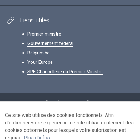
Liens utiles
Premier ministre
Gouvernement fédéral
Belgium.be
Your Europe
SPF Chancellerie du Premier Ministre
Footer
Données personnelles
Conditions de réutilisation
Ce site web utilise des cookies fonctionnels. Afin
d'optimiser votre expérience, ce site utilise également des
Contactez-nous
cookies optionnels pour lesquels votre autorisation est
Accessibilité
requise.
Plus d'infos
.